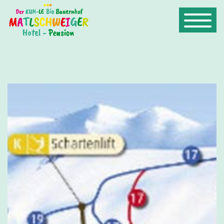
Home
/
Schule am Bauernhof
/ Schikurswochen - Winter